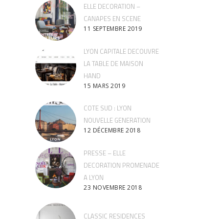
ELLE DECORATION –
CANAPES EN SCENE
11 SEPTEMBRE 2019
LYON CAPITALE DECOUVRE
LA TABLE DE MAISON
HAND
15 MARS 2019
COTE SUD : LYON
NOUVELLE GENERATION
12 DÉCEMBRE 2018
PRESSE – ELLE
DECORATION PROMENADE
A LYON
23 NOVEMBRE 2018
CLASSIC RESIDENCES