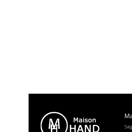
Ma
Siè