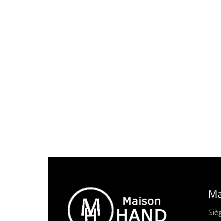
Ma
Siè