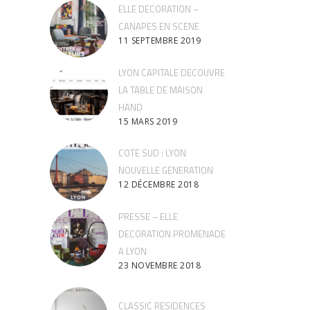
ELLE DECORATION –
CANAPES EN SCENE
11 SEPTEMBRE 2019
LYON CAPITALE DECOUVRE
LA TABLE DE MAISON
HAND
15 MARS 2019
COTE SUD : LYON
NOUVELLE GENERATION
12 DÉCEMBRE 2018
PRESSE – ELLE
DECORATION PROMENADE
A LYON
23 NOVEMBRE 2018
CLASSIC RESIDENCES