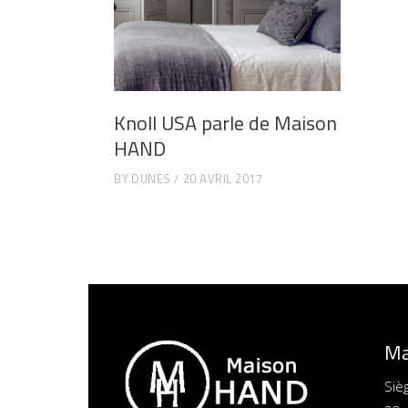
Knoll USA parle de Maison
HAND
BY
DUNES
20 AVRIL 2017
Ma
Siè