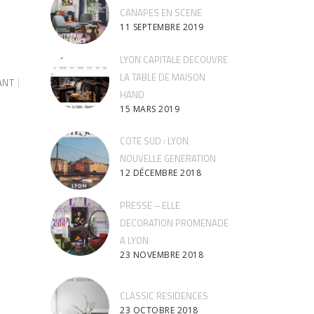
CANAPES EN SCENE
11 SEPTEMBRE 2019
LYON CAPITALE DECOUVRE
LA TABLE DE MAISON
ANT
HAND
15 MARS 2019
COTE SUD : LYON
NOUVELLE GENERATION
12 DÉCEMBRE 2018
PRESSE – ELLE
DECORATION PROMENADE
A LYON
23 NOVEMBRE 2018
CLASSIC RESIDENCES
23 OCTOBRE 2018